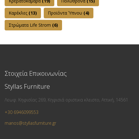
Κρεβατοκάμαρα
(19)
Πολυθρόνα
(15)
Καρέκλες
(13)
Προϊόντα Ύπνου
(4)
Στρώματα Life Strom
(6)
Στοιχεία Επικοινωνίας
Styllas Furniture
Λεωφ. Κηφισίας 269, Κηφισιά οριστικα κλειστο, Αττική, 14561
+30 6946099553
manos@styllasfurniture.gr