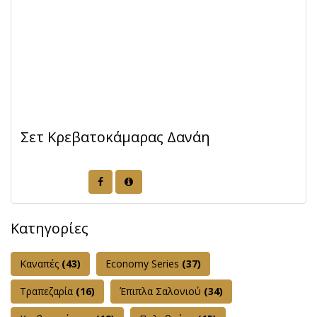
Σετ Κρεβατοκάμαρας Δανάη
Κατηγορίες
Καναπές
(43)
Εconomy Series
(37)
Τραπεζαρία
(16)
Έπιπλα Σαλονιού
(34)