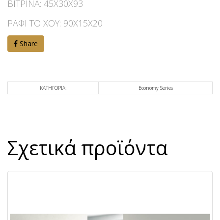
ΒΙΤΡΙΝΑ: 45Χ30Χ93
ΡΑΦΙ ΤΟΙΧΟΥ: 90Χ15Χ20
Share
ΚΑΤΗΓΟΡΙΑ:
Εconomy Series
Σχετικά προϊόντα