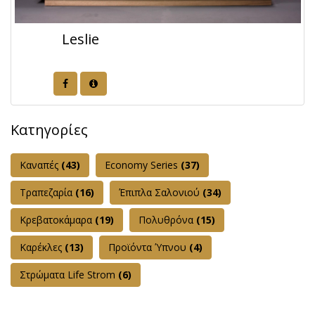
Leslie
Κατηγορίες
Καναπές
(43)
Εconomy Series
(37)
Τραπεζαρία
(16)
Έπιπλα Σαλονιού
(34)
Κρεβατοκάμαρα
(19)
Πολυθρόνα
(15)
Καρέκλες
(13)
Προϊόντα Ύπνου
(4)
Στρώματα Life Strom
(6)