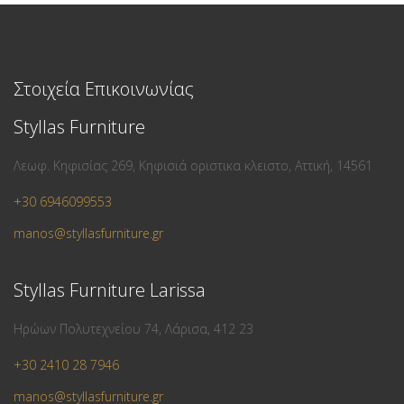
Στοιχεία Επικοινωνίας
Styllas Furniture
Λεωφ. Κηφισίας 269, Κηφισιά οριστικα κλειστο, Αττική, 14561
+30 6946099553
manos@styllasfurniture.gr
Styllas Furniture Larissa
Ηρώων Πολυτεχνείου 74, Λάρισα, 412 23
+30 2410 28 7946
manos@styllasfurniture.gr