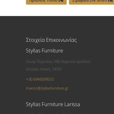
Προϊόντα Ύπνου
(4)
Στρώματα Life Strom
(6)
Στοιχεία Επικοινωνίας
Styllas Furniture
Λεωφ. Κηφισίας 269, Κηφισιά οριστικα
κλειστο, Αττική, 14561
+30 6946099553
manos@styllasfurniture.gr
Styllas Furniture Larissa