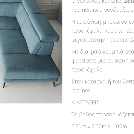
Ο γωνιακός καναπές
Zet
recliner, που συνδυάζει 
Η εμφάνιση μπορεί να εί
προσκέφαλα προς τα κάτ
μεγιστοποίηση του επιπέ
Με διακριτά κουμπιά ανά
φορτίσετε μια συσκευή σ
προσκέφαλο.
Στην κατασκευή του Zett
recliner.
ΔΙΑΣΤΑΣΕΙΣ :
Το βάθος προσαρμόζεται
3.20m x 2.30m x 1.05m