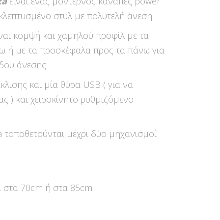
ta
είναι ένας μοντέρνος καναπές power
εκλεπτυσμένο στυλ με πολυτελή άνεση.
ναι κομψή και χαμηλού προφίλ με τα
ω ή με τα προσκέφαλα προς τα πάνω για
δου άνεσης.
κλισης και μία θύρα USB ( για να
ας ) και χειροκίνητο ρυθμιζόμενο
a τοποθετούνται μέχρι δύο μηχανισμοί
 στα 70cm ή στα 85cm