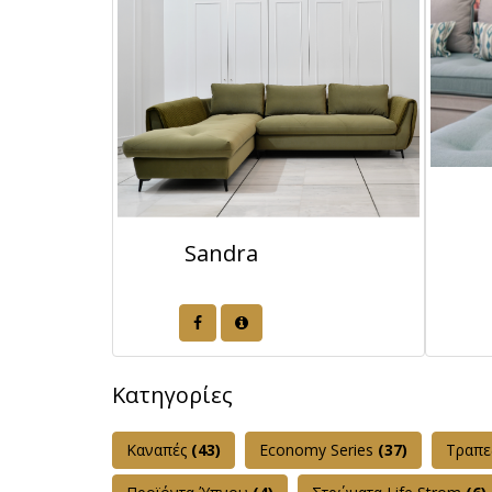
Sandra
Κατηγορίες
Καναπές
(43)
Εconomy Series
(37)
Τραπε