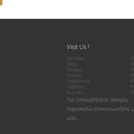
Visit Us !
Δευτέρα
Κ
Τρίτη
Κ
Τετάρτη
Κ
Πέμπτη
Κ
Παρασκευή
Κ
Σάββατο
Κ
Κυριακή
Κ
Για οποιαδήποτε απορία
παρακαλώ επικοινωνήστε μ
μας.