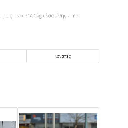
ητας : No 3.500kg ελαστίνης / m3
Καναπές