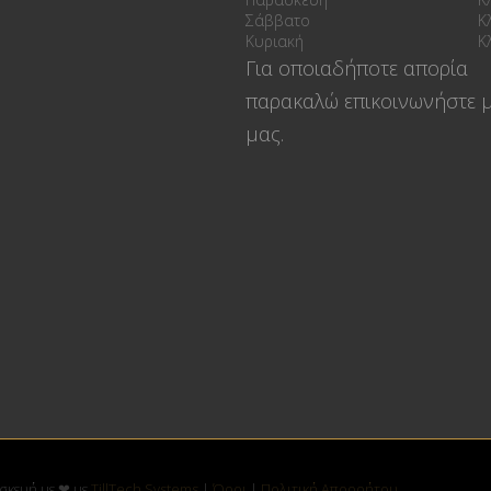
Σάββατο
Κ
Κυριακή
Κ
Για οποιαδήποτε απορία
παρακαλώ επικοινωνήστε μ
μας.
τασκευή με ❤ με
TillTech Systems
|
Όροι
|
Πολιτική Απορρήτου