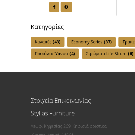
Κατηγορίες
Καναπές
(43)
Εconomy Series
(37)
Τραπε
Προϊόντα Ύπνου
(4)
Στρώματα Life Strom
(6)
Στοιχεία Επικοινωνίας
Styllas Furniture
Λεωφ. Κηφισίας 269, Κηφισιά οριστικα