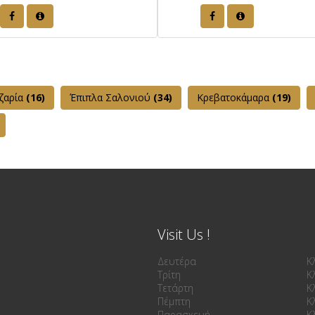
ζαρία
(16)
Έπιπλα Σαλονιού
(34)
Κρεβατοκάμαρα
(19)
Visit Us !
Δευτέρα
Κ
Τρίτη
Κ
Τετάρτη
Κ
Πέμπτη
Κ
Παρασκευή
Κ