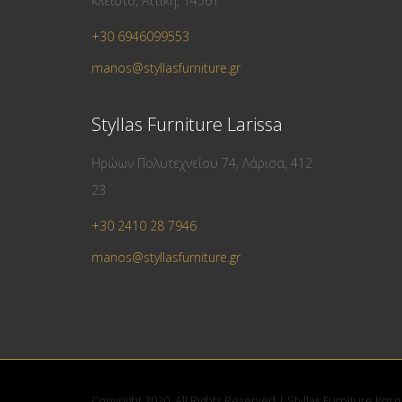
κλειστο, Αττική, 14561
+30 6946099553
manos@styllasfurniture.gr
Styllas Furniture Larissa
Ηρώων Πολυτεχνείου 74, Λάρισα, 412
23
+30 2410 28 7946
manos@styllasfurniture.gr
Copyright 2020. All Rights Reserved | Styllas Furniture Κα