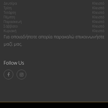
Δευτέρα
Κλειστό
Τρίτη
Κλειστό
Τετάρτη
Κλειστό
Πέμπτη
Κλειστό
Παρασκευή
Κλειστό
Σάββατο
Κλειστό
Κυριακή
Κλειστό
Για οποιαδήποτε απορία παρακαλώ επικοινωνήστε
μαζί μας.
Follow Us