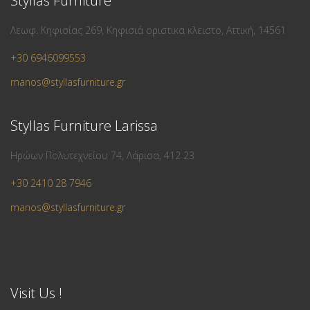
Styllas Furniture
Λεωφ. Κηφισίας 269, Κηφισιά οριστικα κλειστο, Αττική, 14561
+30 6946099553
manos@styllasfurniture.gr
Styllas Furniture Larissa
Ηρώων Πολυτεχνείου 74, Λάρισα, 412 23
+30 2410 28 7946
manos@styllasfurniture.gr
Visit Us !