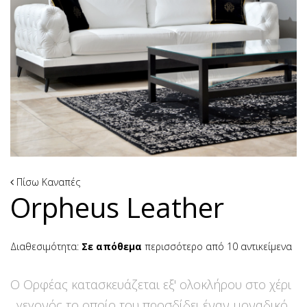
Πίσω
Καναπές
Orpheus Leather
Διαθεσιμότητα:
Σε απόθεμα
περισσότερο από 10 αντικείμενα
Ο Ορφέας κατασκευάζεται εξ' ολοκλήρου στο χέρι
, γεγονός το οποίο του προσδίδει έναν μοναδικό