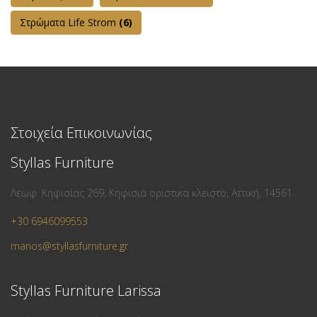
Στρώματα Life Strom
(6)
Στοιχεία Επικοινωνίας
Styllas Furniture
Λεωφ. Κηφισίας 269, Κηφισιά οριστικα κλειστο, Αττική, 14561
+30 6946099553
manos@styllasfurniture.gr
Styllas Furniture Larissa