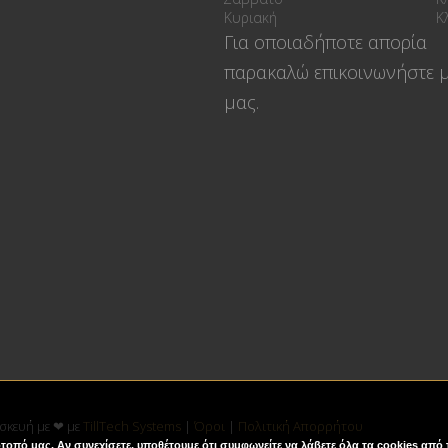
Κυριακή
Κ
Για οποιαδήποτε απορία
παρακαλώ επικοινωνήστε μ
μας.
τασκευή με ❤ με
TillTech Systems
|
Όροι
|
Πολιτική Απορρήτου
τοπό μας. Αν συνεχίσετε, υποθέτουμε ότι συμφωνείτε να λάβετε όλα τα cookies από 