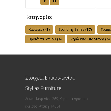
Κατηγορίες
Καναπές
(43)
Εconomy Series
(37)
Τραπε
Προϊόντα Ύπνου
(4)
Στρώματα Life Strom
(6)
Στοιχεία Επικοινωνίας
Styllas Furniture
Λεωφ. Κηφισίας 269, Κηφισιά οριστικα
κλειστο, Αττική, 14561