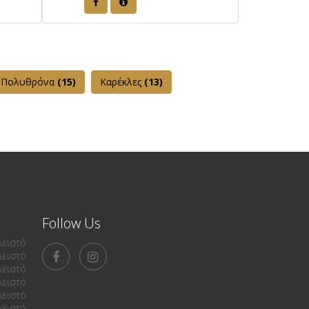
Πολυθρόνα
(15)
Καρέκλες
(13)
Follow Us
λειστό
λειστό
λειστό
λειστό
λειστό
λειστό