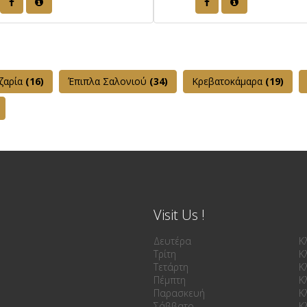
ζαρία
(16)
Έπιπλα Σαλονιού
(34)
Κρεβατοκάμαρα
(19)
Visit Us !
Δευτέρα
Κ
Τρίτη
Κ
Τετάρτη
Κ
Πέμπτη
Κ
Παρασκευή
Κ
Σάββατο
Κ