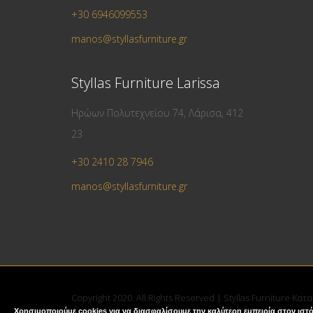
+30 6946099553
manos@styllasfurniture.gr
Styllas Furniture Larissa
Ηρώων Πολυτεχνείου 74, Λάρισα, 412
23
+30 2410 28 7946
manos@styllasfurniture.gr
Copyright 2020. All Rights Reserved | Styllas Furniture Κα
Χρησιμοποιούμε cookies για να διασφαλίσουμε την καλύτερη εμπειρία στον ιστό