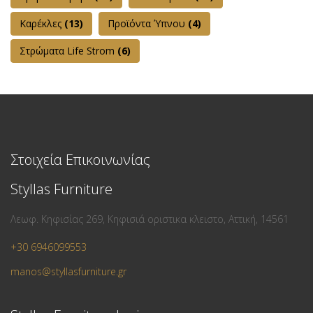
Καρέκλες
(13)
Προϊόντα Ύπνου
(4)
Στρώματα Life Strom
(6)
Στοιχεία Επικοινωνίας
Styllas Furniture
Λεωφ. Κηφισίας 269, Κηφισιά οριστικα κλειστο, Αττική, 14561
+30 6946099553
manos@styllasfurniture.gr