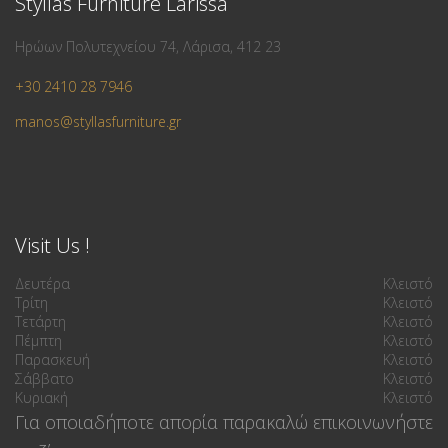
Styllas Furniture Larissa
Ηρώων Πολυτεχνείου 74, Λάρισα, 412 23
+30 2410 28 7946
manos@styllasfurniture.gr
Visit Us !
Δευτέρα
Κλειστό
Τρίτη
Κλειστό
Τετάρτη
Κλειστό
Πέμπτη
Κλειστό
Παρασκευή
Κλειστό
Σάββατο
Κλειστό
Κυριακή
Κλειστό
Για οποιαδήποτε απορία παρακαλώ επικοινωνήστε