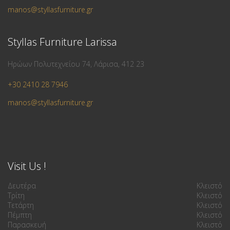
manos@styllasfurniture.gr
Styllas Furniture Larissa
Ηρώων Πολυτεχνείου 74, Λάρισα, 412 23
+30 2410 28 7946
manos@styllasfurniture.gr
Visit Us !
Δευτέρα
Κλειστό
Τρίτη
Κλειστό
Τετάρτη
Κλειστό
Πέμπτη
Κλειστό
Παρασκευή
Κλειστό