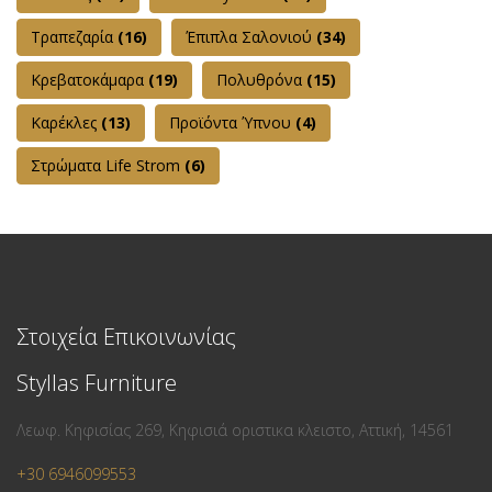
Τραπεζαρία
(16)
Έπιπλα Σαλονιού
(34)
Κρεβατοκάμαρα
(19)
Πολυθρόνα
(15)
Καρέκλες
(13)
Προϊόντα Ύπνου
(4)
Στρώματα Life Strom
(6)
Στοιχεία Επικοινωνίας
Styllas Furniture
Λεωφ. Κηφισίας 269, Κηφισιά οριστικα κλειστο, Αττική, 14561
+30 6946099553