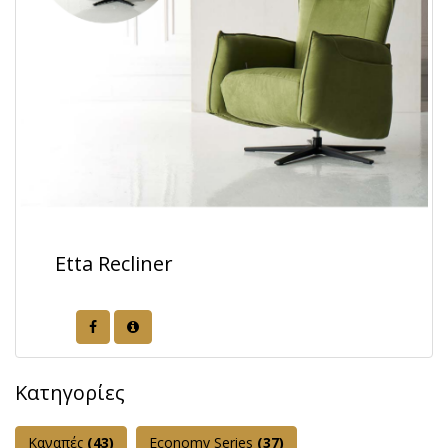
Etta Recliner
Κατηγορίες
Καναπές
(43)
Εconomy Series
(37)