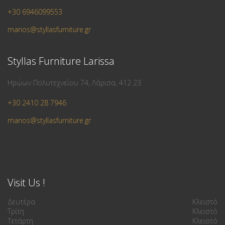
+30 6946099553
manos@styllasfurniture.gr
Styllas Furniture Larissa
Ηρώων Πολυτεχνείου 74, Λάρισα, 412 23
+30 2410 28 7946
manos@styllasfurniture.gr
Visit Us !
Δευτέρα
Κλειστό
Τρίτη
Κλειστό
Τετάρτη
Κλειστό