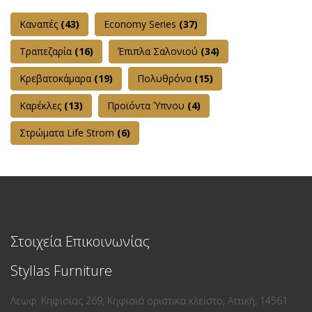
Καναπές
(43)
Εconomy Series
(37)
Τραπεζαρία
(16)
Έπιπλα Σαλονιού
(34)
Κρεβατοκάμαρα
(19)
Πολυθρόνα
(15)
Καρέκλες
(13)
Προϊόντα Ύπνου
(4)
Στρώματα Life Strom
(6)
Στοιχεία Επικοινωνίας
Styllas Furniture
Λεωφ. Κηφισίας 269, Κηφισιά οριστικα κλειστο, Αττική, 14561