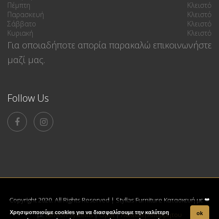
Πέμπτη
Κλειστό
Παρασκευή
Κλειστό
Σάββατο
Κλειστό
Κυριακή
Κλειστό
Για οποιαδήποτε απορία παρακαλώ επικοινωνήστε
μαζί μας.
Follow Us
Copyright 2020. All Rights Reserved | Styllas Furniture Κατασκευή με ❤
Χρησιμοποιούμε cookies για να διασφαλίσουμε την καλύτερη
με
TillTech Systems
|
Όροι
|
Πολιτική Απορρήτου
ok