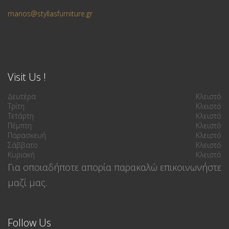
manos@styllasfurniture.gr
Visit Us !
Δευτέρα
Κλειστό
Τρίτη
Κλειστό
Τετάρτη
Κλειστό
Πέμπτη
Κλειστό
Παρασκευή
Κλειστό
Σάββατο
Κλειστό
Κυριακή
Κλειστό
Για οποιαδήποτε απορία παρακαλώ επικοινωνήστε
μαζί μας.
Follow Us