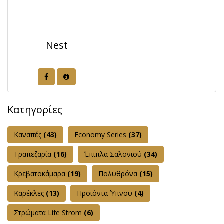
Nest
Κατηγορίες
Καναπές
(43)
Εconomy Series
(37)
Τραπεζαρία
(16)
Έπιπλα Σαλονιού
(34)
Κρεβατοκάμαρα
(19)
Πολυθρόνα
(15)
Καρέκλες
(13)
Προϊόντα Ύπνου
(4)
Στρώματα Life Strom
(6)