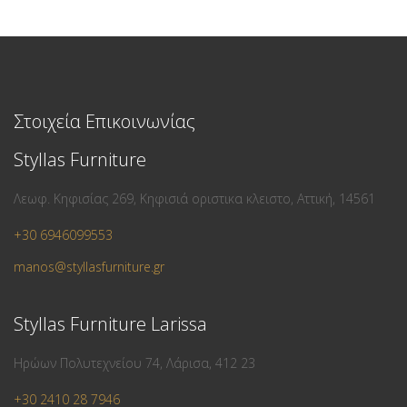
Στοιχεία Επικοινωνίας
Styllas Furniture
Λεωφ. Κηφισίας 269, Κηφισιά οριστικα κλειστο, Αττική, 14561
+30 6946099553
manos@styllasfurniture.gr
Styllas Furniture Larissa
Ηρώων Πολυτεχνείου 74, Λάρισα, 412 23
+30 2410 28 7946