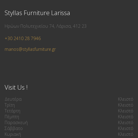
Styllas Furniture Larissa
Ηρώων Πολυτεχνείου 74, Λάρισα, 412 23
+30 2410 28 7946
manos@styllasfurniture.gr
Visit Us !
Δευτέρα
Κλειστό
Τρίτη
Κλειστό
Τετάρτη
Κλειστό
Πέμπτη
Κλειστό
Παρασκευή
Κλειστό
Σάββατο
Κλειστό
Κυριακή
Κλειστό