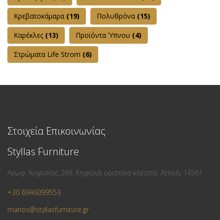
Κρεβατοκάμαρα
(19)
Πολυθρόνα
(15)
Καρέκλες
(13)
Προϊόντα Ύπνου
(4)
Στρώματα Life Strom
(6)
Στοιχεία Επικοινωνίας
Styllas Furniture
Λεωφ. Κηφισίας 269, Κηφισιά οριστικα κλειστο, Αττική, 14561
+30 6946099553
manos@styllasfurniture.gr