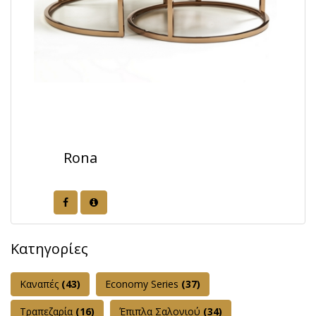
Rona
Κατηγορίες
Καναπές
(43)
Εconomy Series
(37)
Τραπεζαρία
(16)
Έπιπλα Σαλονιού
(34)