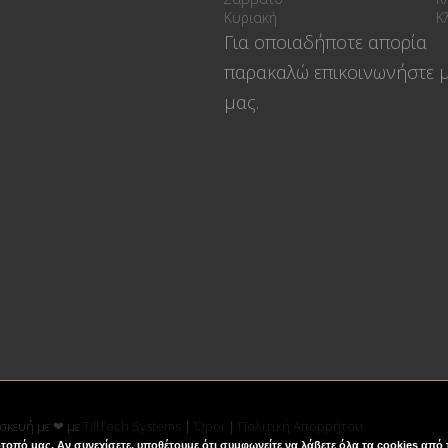
Κυριακή
Κ
Για οποιαδήποτε απορία
παρακαλώ επικοινωνήστε μ
μας.
τασκευή με ❤ με
TillTech Systems
|
Όροι
|
Πολιτική Απορρήτου
τοπό μας. Αν συνεχίσετε, υποθέτουμε ότι συμφωνείτε να λάβετε όλα τα cookies από 