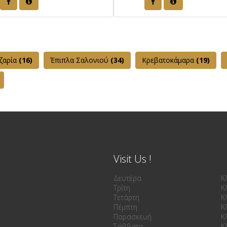
ζαρία
(16)
Έπιπλα Σαλονιού
(34)
Κρεβατοκάμαρα
(19)
Visit Us !
Δευτέρα
Κ
Τρίτη
Κ
Τετάρτη
Κ
Πέμπτη
Κ
Παρασκευή
Κ
Σάββατο
Κ