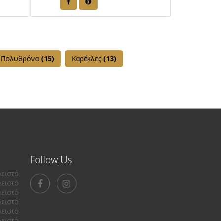
Πολυθρόνα
(15)
Καρέκλες
(13)
Follow Us
λειστό
λειστό
λειστό
λειστό
λειστό
λειστό