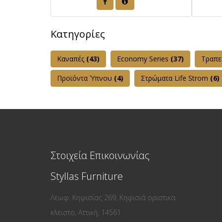
Κατηγορίες
Καναπές
(43)
Εconomy Series
(37)
Τραπε
Προϊόντα Ύπνου
(4)
Στρώματα Life Strom
(6)
Στοιχεία Επικοινωνίας
Styllas Furniture
Λεωφ. Κηφισίας 269, Κηφισιά οριστικα
κλειστο, Αττική, 14561