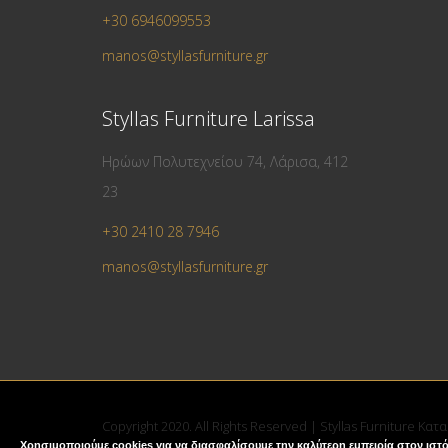
+30 6946099553
manos@styllasfurniture.gr
Styllas Furniture Larissa
Ηρώων Πολυτεχνείου 74, Λάρισα, 412
23
+30 2410 28 7946
manos@styllasfurniture.gr
Copyright 2020. All Rights Reserved | Styllas Furniture Κα
Χρησιμοποιούμε cookies για να διασφαλίσουμε την καλύτερη εμπειρία στον ιστό